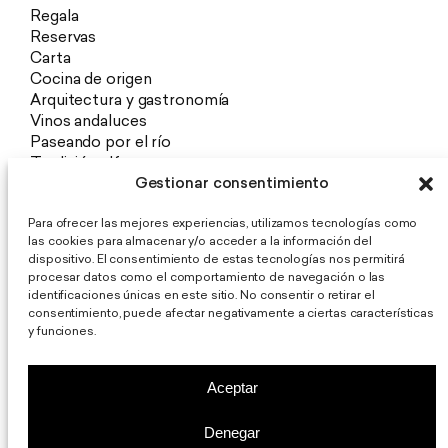
Regala
Reservas
Carta
Cocina de origen
Arquitectura y gastronomía
Vinos andaluces
Paseando por el río
Tradición alfarera
Gestionar consentimiento
Exposiciones y Eventos
Prensa
Para ofrecer las mejores experiencias, utilizamos tecnologías como
las cookies para almacenar y/o acceder a la información del
Aviso Legal
dispositivo. El consentimiento de estas tecnologías nos permitirá
Política de Privacidad
procesar datos como el comportamiento de navegación o las
Política de Cookies
identificaciones únicas en este sitio. No consentir o retirar el
consentimiento, puede afectar negativamente a ciertas características
Restaurante De La O
y funciones.
Aceptar
Denegar