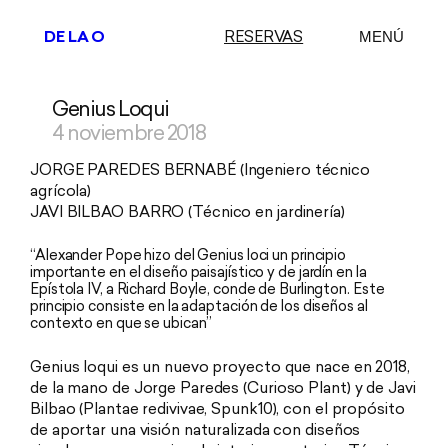
DE LA O
RESERVAS
MENÚ
Genius Loqui
Saltar
al
4 noviembre 2018
contenido
JORGE PAREDES BERNABÉ (Ingeniero técnico
agrícola)
JAVI BILBAO BARRO (Técnico en jardinería)
“Alexander Pope hizo del Genius loci un principio
importante en el diseño paisajístico y de jardín en la
Epístola IV, a Richard Boyle, conde de Burlington. Este
principio consiste en la adaptación de los diseños al
contexto en que se ubican”
Genius loqui es un nuevo proyecto que nace en 2018,
de la mano de Jorge Paredes (Curioso Plant) y de Javi
Bilbao (Plantae redivivae, Spunk10), con el propósito
de aportar una visión naturalizada con diseños