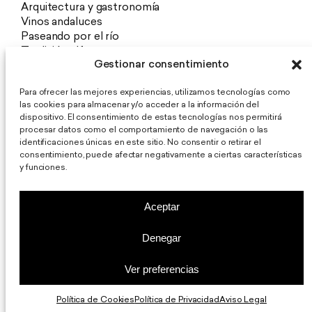
Arquitectura y gastronomía
Vinos andaluces
Paseando por el río
Tradición alfarera
Gestionar consentimiento
Exposiciones y Eventos
Prensa
Para ofrecer las mejores experiencias, utilizamos tecnologías como
las cookies para almacenar y/o acceder a la información del
Aviso Legal
dispositivo. El consentimiento de estas tecnologías nos permitirá
Política de Privacidad
procesar datos como el comportamiento de navegación o las
Política de Cookies
identificaciones únicas en este sitio. No consentir o retirar el
consentimiento, puede afectar negativamente a ciertas características
Restaurante De La O
y funciones.
Aceptar
Denegar
Ver preferencias
Política de Cookies
Política de Privacidad
Aviso Legal