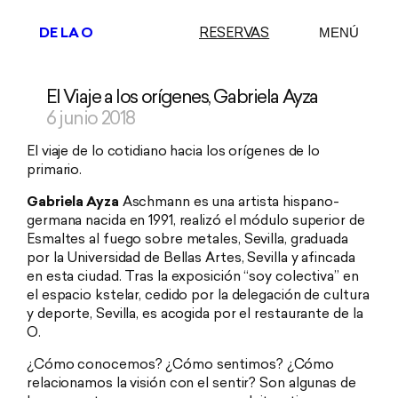
DE LA O
RESERVAS
MENÚ
El Viaje a los orígenes, Gabriela Ayza
Saltar
al
6 junio 2018
contenido
El viaje de lo cotidiano hacia los orígenes de lo
primario.
Gabriela Ayza
Aschmann es una artista hispano-
germana nacida en 1991, realizó el módulo superior de
Esmaltes al fuego sobre metales, Sevilla, graduada
por la Universidad de Bellas Artes, Sevilla y afincada
en esta ciudad. Tras la exposición “soy colectiva” en
el espacio kstelar, cedido por la delegación de cultura
y deporte, Sevilla, es acogida por el restaurante de la
O.
¿Cómo conocemos? ¿Cómo sentimos? ¿Cómo
relacionamos la visión con el sentir? Son algunas de