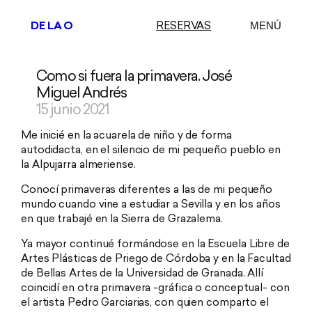
DE LA O
RESERVAS
MENÚ
Como si fuera la primavera. José
Saltar
al
Miguel Andrés
contenido
15 junio 2021
Me inicié en la acuarela de niño y de forma
autodidacta, en el silencio de mi pequeño pueblo en
la Alpujarra almeriense.
Conocí primaveras diferentes a las de mi pequeño
mundo cuando vine a estudiar a Sevilla y en los años
en que trabajé en la Sierra de Grazalema.
Ya mayor continué formándose en la Escuela Libre de
Artes Plásticas de Priego de Córdoba y en la Facultad
de Bellas Artes de la Universidad de Granada. Allí
coincidí en otra primavera -gráfica o conceptual- con
el artista Pedro Garciarias, con quien comparto el